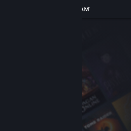
เข้าสู่ระบบ
ร้านค้า
ชุมชน
เกี่ยวกับ
ฝ่ายสนับสนุน
เปลี่ยนภาษา
รับแอป Steam แบบพกพา
ชมเว็บไซต์สำหรับเดสก์ท็อป