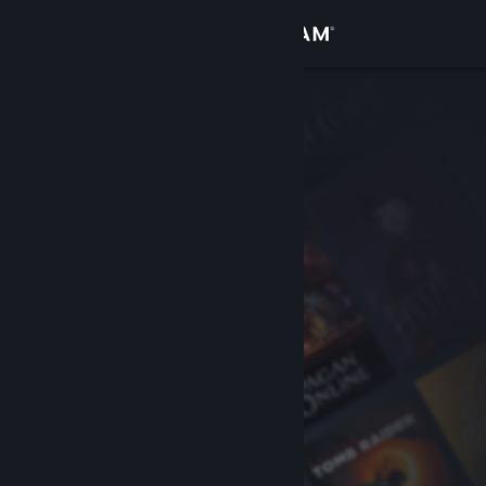
เข้าสู่ระบบ
ร้านค้า
ชุมชน
เกี่ยวกับ
ฝ่ายสนับสนุน
เปลี่ยนภาษา
รับแอป Steam แบบพกพา
ชมเว็บไซต์สำหรับเดสก์ท็อป