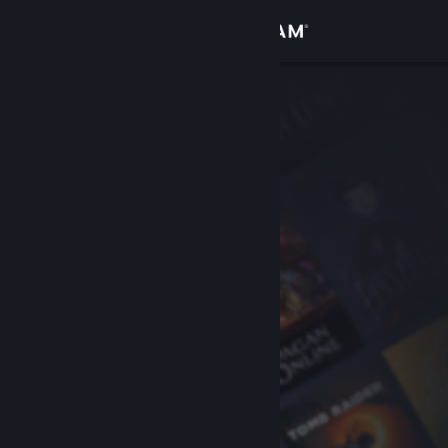
เข้าสู่ระบบ
ร้านค้า
ชุมชน
เกี่ยวกับ
ฝ่ายสนับสนุน
เปลี่ยนภาษา
รับแอป Steam แบบพกพา
ชมเว็บไซต์สำหรับเดสก์ท็อป