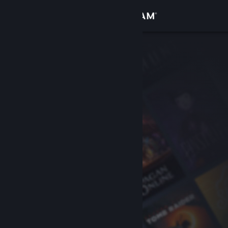
เข้าสู่ระบบ
ร้านค้า
ชุมชน
เกี่ยวกับ
ฝ่ายสนับสนุน
เปลี่ยนภาษา
รับแอป Steam แบบพกพา
ชมเว็บไซต์สำหรับเดสก์ท็อป