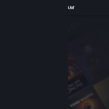
เข้าสู่ระบบ
ร้านค้า
ชุมชน
เกี่ยวกับ
ฝ่ายสนับสนุน
เปลี่ยนภาษา
รับแอป Steam แบบพกพา
ชมเว็บไซต์สำหรับเดสก์ท็อป