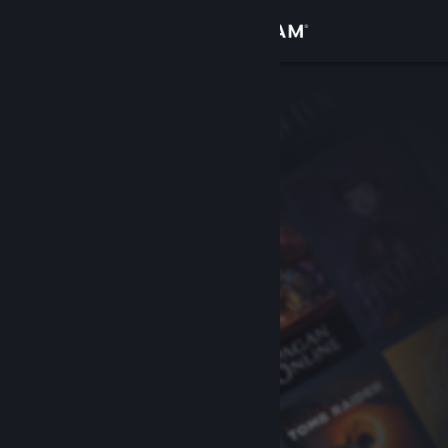
เข้าสู่ระบบ
ร้านค้า
ชุมชน
เกี่ยวกับ
ฝ่ายสนับสนุน
เปลี่ยนภาษา
รับแอป Steam แบบพกพา
ชมเว็บไซต์สำหรับเดสก์ท็อป