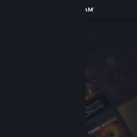
เข้าสู่ระบบ
ร้านค้า
ชุมชน
เกี่ยวกับ
ฝ่ายสนับสนุน
เปลี่ยนภาษา
รับแอป Steam แบบพกพา
ชมเว็บไซต์สำหรับเดสก์ท็อป