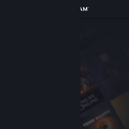
เข้าสู่ระบบ
ร้านค้า
ชุมชน
เกี่ยวกับ
ฝ่ายสนับสนุน
เปลี่ยนภาษา
รับแอป Steam แบบพกพา
ชมเว็บไซต์สำหรับเดสก์ท็อป