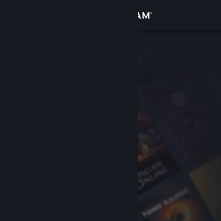
เข้าสู่ระบบ
ร้านค้า
ชุมชน
เกี่ยวกับ
ฝ่ายสนับสนุน
เปลี่ยนภาษา
รับแอป Steam แบบพกพา
ชมเว็บไซต์สำหรับเดสก์ท็อป