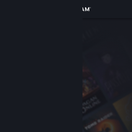
เข้าสู่ระบบ
ร้านค้า
ชุมชน
เกี่ยวกับ
ฝ่ายสนับสนุน
เปลี่ยนภาษา
รับแอป Steam แบบพกพา
ชมเว็บไซต์สำหรับเดสก์ท็อป