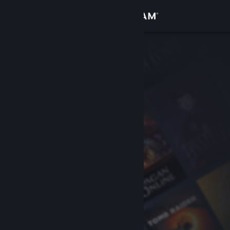
เข้าสู่ระบบ
ร้านค้า
ชุมชน
เกี่ยวกับ
ฝ่ายสนับสนุน
เปลี่ยนภาษา
รับแอป Steam แบบพกพา
ชมเว็บไซต์สำหรับเดสก์ท็อป