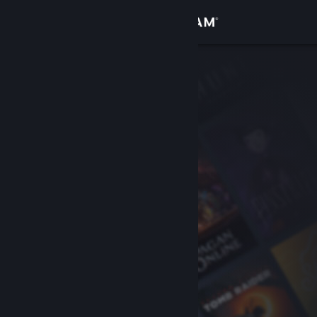
เข้าสู่ระบบ
ร้านค้า
ชุมชน
เกี่ยวกับ
ฝ่ายสนับสนุน
เปลี่ยนภาษา
รับแอป Steam แบบพกพา
ชมเว็บไซต์สำหรับเดสก์ท็อป