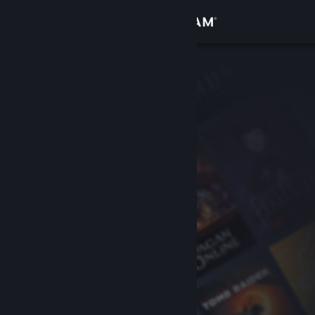
เข้าสู่ระบบ
ร้านค้า
ชุมชน
เกี่ยวกับ
ฝ่ายสนับสนุน
เปลี่ยนภาษา
รับแอป Steam แบบพกพา
ชมเว็บไซต์สำหรับเดสก์ท็อป