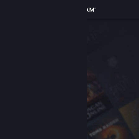
เข้าสู่ระบบ
ร้านค้า
ชุมชน
เกี่ยวกับ
ฝ่ายสนับสนุน
เปลี่ยนภาษา
รับแอป Steam แบบพกพา
ชมเว็บไซต์สำหรับเดสก์ท็อป