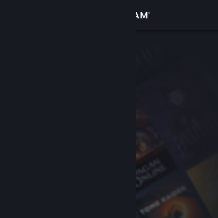
เข้าสู่ระบบ
ร้านค้า
ชุมชน
เกี่ยวกับ
ฝ่ายสนับสนุน
เปลี่ยนภาษา
รับแอป Steam แบบพกพา
ชมเว็บไซต์สำหรับเดสก์ท็อป