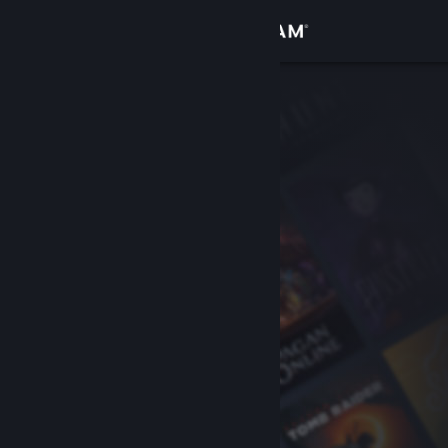
เข้าสู่ระบบ
ร้านค้า
ชุมชน
เกี่ยวกับ
ฝ่ายสนับสนุน
เปลี่ยนภาษา
รับแอป Steam แบบพกพา
ชมเว็บไซต์สำหรับเดสก์ท็อป