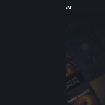
เข้าสู่ระบบ
ร้านค้า
ชุมชน
เกี่ยวกับ
ฝ่ายสนับสนุน
เปลี่ยนภาษา
รับแอป Steam แบบพกพา
ชมเว็บไซต์สำหรับเดสก์ท็อป