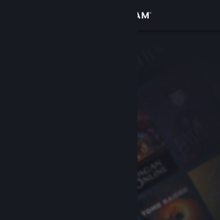
เข้าสู่ระบบ
ร้านค้า
ชุมชน
เกี่ยวกับ
ฝ่ายสนับสนุน
เปลี่ยนภาษา
รับแอป Steam แบบพกพา
ชมเว็บไซต์สำหรับเดสก์ท็อป