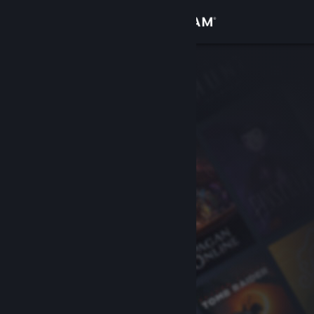
เข้าสู่ระบบ
ร้านค้า
ชุมชน
เกี่ยวกับ
ฝ่ายสนับสนุน
เปลี่ยนภาษา
รับแอป Steam แบบพกพา
ชมเว็บไซต์สำหรับเดสก์ท็อป