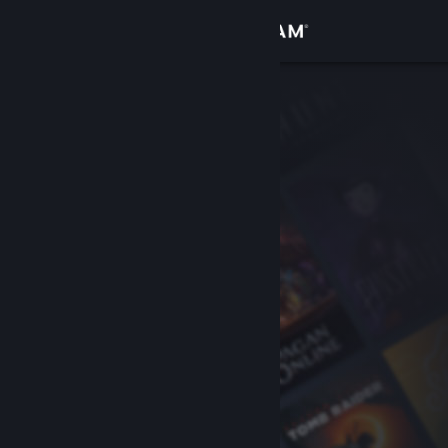
เข้าสู่ระบบ
ร้านค้า
ชุมชน
เกี่ยวกับ
ฝ่ายสนับสนุน
เปลี่ยนภาษา
รับแอป Steam แบบพกพา
ชมเว็บไซต์สำหรับเดสก์ท็อป