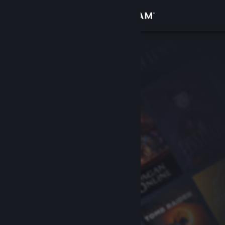
เข้าสู่ระบบ
ร้านค้า
ชุมชน
เกี่ยวกับ
ฝ่ายสนับสนุน
เปลี่ยนภาษา
รับแอป Steam แบบพกพา
ชมเว็บไซต์สำหรับเดสก์ท็อป