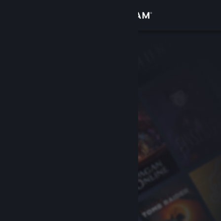
เข้าสู่ระบบ
ร้านค้า
ชุมชน
เกี่ยวกับ
ฝ่ายสนับสนุน
เปลี่ยนภาษา
รับแอป Steam แบบพกพา
ชมเว็บไซต์สำหรับเดสก์ท็อป