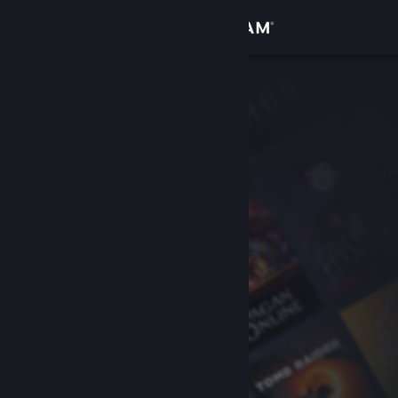
เข้าสู่ระบบ
ร้านค้า
ชุมชน
เกี่ยวกับ
ฝ่ายสนับสนุน
เปลี่ยนภาษา
รับแอป Steam แบบพกพา
ชมเว็บไซต์สำหรับเดสก์ท็อป