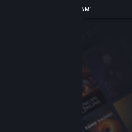
เข้าสู่ระบบ
ร้านค้า
ชุมชน
เกี่ยวกับ
ฝ่ายสนับสนุน
เปลี่ยนภาษา
รับแอป Steam แบบพกพา
ชมเว็บไซต์สำหรับเดสก์ท็อป