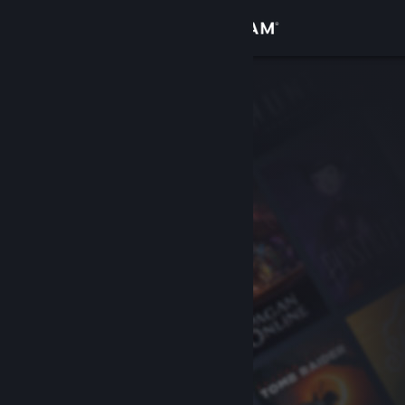
เข้าสู่ระบบ
ร้านค้า
ชุมชน
เกี่ยวกับ
ฝ่ายสนับสนุน
เปลี่ยนภาษา
รับแอป Steam แบบพกพา
ชมเว็บไซต์สำหรับเดสก์ท็อป