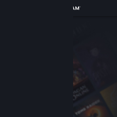
เข้าสู่ระบบ
ร้านค้า
ชุมชน
เกี่ยวกับ
ฝ่ายสนับสนุน
เปลี่ยนภาษา
รับแอป Steam แบบพกพา
ชมเว็บไซต์สำหรับเดสก์ท็อป