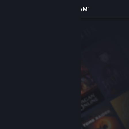
เข้าสู่ระบบ
ร้านค้า
ชุมชน
เกี่ยวกับ
ฝ่ายสนับสนุน
เปลี่ยนภาษา
รับแอป Steam แบบพกพา
ชมเว็บไซต์สำหรับเดสก์ท็อป