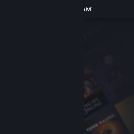
เข้าสู่ระบบ
ร้านค้า
ชุมชน
เกี่ยวกับ
ฝ่ายสนับสนุน
เปลี่ยนภาษา
รับแอป Steam แบบพกพา
ชมเว็บไซต์สำหรับเดสก์ท็อป