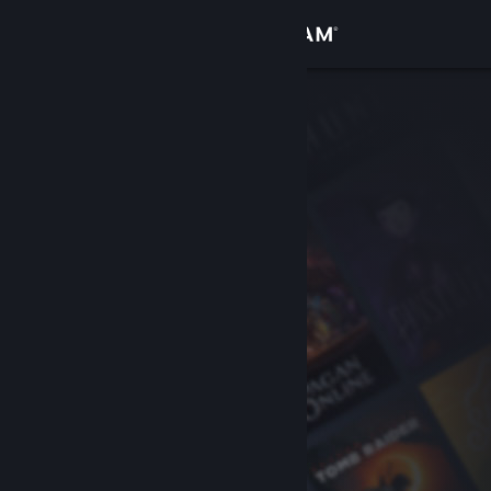
เข้าสู่ระบบ
ร้านค้า
ชุมชน
เกี่ยวกับ
ฝ่ายสนับสนุน
เปลี่ยนภาษา
รับแอป Steam แบบพกพา
ชมเว็บไซต์สำหรับเดสก์ท็อป