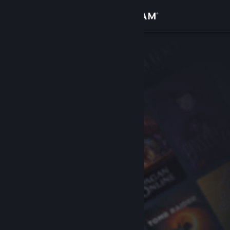
เข้าสู่ระบบ
ร้านค้า
ชุมชน
เกี่ยวกับ
ฝ่ายสนับสนุน
เปลี่ยนภาษา
รับแอป Steam แบบพกพา
ชมเว็บไซต์สำหรับเดสก์ท็อป