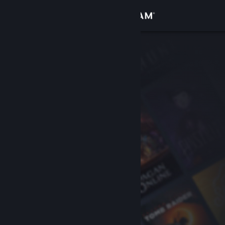
เข้าสู่ระบบ
ร้านค้า
ชุมชน
เกี่ยวกับ
ฝ่ายสนับสนุน
เปลี่ยนภาษา
รับแอป Steam แบบพกพา
ชมเว็บไซต์สำหรับเดสก์ท็อป