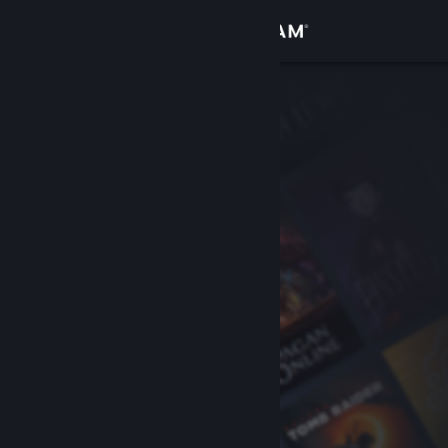
เข้าสู่ระบบ
ร้านค้า
ชุมชน
เกี่ยวกับ
ฝ่ายสนับสนุน
เปลี่ยนภาษา
รับแอป Steam แบบพกพา
ชมเว็บไซต์สำหรับเดสก์ท็อป