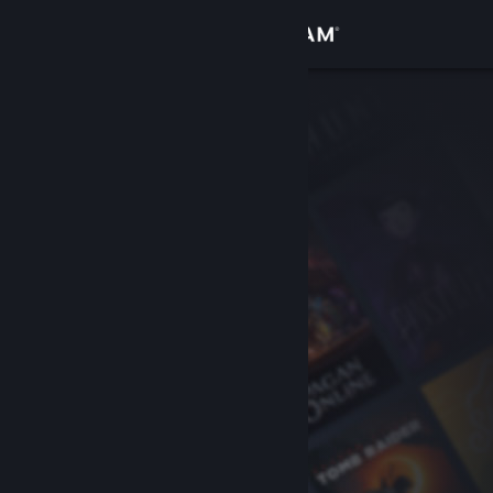
เข้าสู่ระบบ
ร้านค้า
ชุมชน
เกี่ยวกับ
ฝ่ายสนับสนุน
เปลี่ยนภาษา
รับแอป Steam แบบพกพา
ชมเว็บไซต์สำหรับเดสก์ท็อป