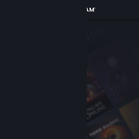
เข้าสู่ระบบ
ร้านค้า
ชุมชน
เกี่ยวกับ
ฝ่ายสนับสนุน
เปลี่ยนภาษา
รับแอป Steam แบบพกพา
ชมเว็บไซต์สำหรับเดสก์ท็อป