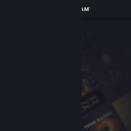
เข้าสู่ระบบ
ร้านค้า
ชุมชน
เกี่ยวกับ
ฝ่ายสนับสนุน
เปลี่ยนภาษา
รับแอป Steam แบบพกพา
ชมเว็บไซต์สำหรับเดสก์ท็อป