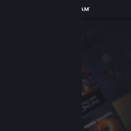
เข้าสู่ระบบ
ร้านค้า
ชุมชน
เกี่ยวกับ
ฝ่ายสนับสนุน
เปลี่ยนภาษา
รับแอป Steam แบบพกพา
ชมเว็บไซต์สำหรับเดสก์ท็อป