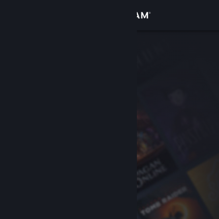
เข้าสู่ระบบ
ร้านค้า
ชุมชน
เกี่ยวกับ
ฝ่ายสนับสนุน
เปลี่ยนภาษา
รับแอป Steam แบบพกพา
ชมเว็บไซต์สำหรับเดสก์ท็อป