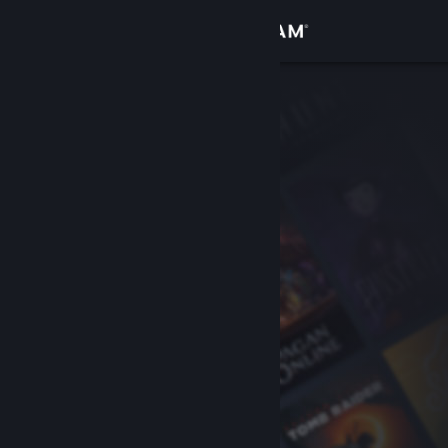
เข้าสู่ระบบ
ร้านค้า
ชุมชน
เกี่ยวกับ
ฝ่ายสนับสนุน
เปลี่ยนภาษา
รับแอป Steam แบบพกพา
ชมเว็บไซต์สำหรับเดสก์ท็อป