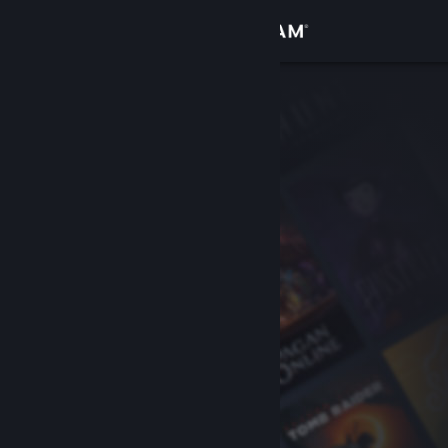
เข้าสู่ระบบ
ร้านค้า
ชุมชน
เกี่ยวกับ
ฝ่ายสนับสนุน
เปลี่ยนภาษา
รับแอป Steam แบบพกพา
ชมเว็บไซต์สำหรับเดสก์ท็อป