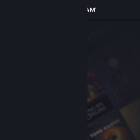
เข้าสู่ระบบ
ร้านค้า
ชุมชน
เกี่ยวกับ
ฝ่ายสนับสนุน
เปลี่ยนภาษา
รับแอป Steam แบบพกพา
ชมเว็บไซต์สำหรับเดสก์ท็อป