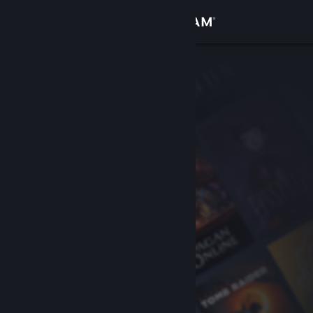
เข้าสู่ระบบ
ร้านค้า
ชุมชน
เกี่ยวกับ
ฝ่ายสนับสนุน
เปลี่ยนภาษา
รับแอป Steam แบบพกพา
ชมเว็บไซต์สำหรับเดสก์ท็อป