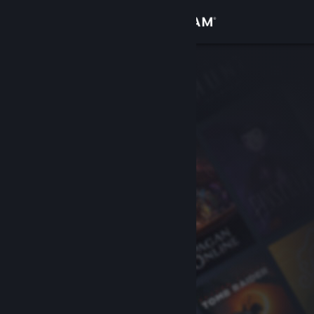
เข้าสู่ระบบ
ร้านค้า
ชุมชน
เกี่ยวกับ
ฝ่ายสนับสนุน
เปลี่ยนภาษา
รับแอป Steam แบบพกพา
ชมเว็บไซต์สำหรับเดสก์ท็อป