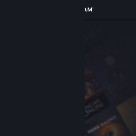
เข้าสู่ระบบ
ร้านค้า
ชุมชน
เกี่ยวกับ
ฝ่ายสนับสนุน
เปลี่ยนภาษา
รับแอป Steam แบบพกพา
ชมเว็บไซต์สำหรับเดสก์ท็อป