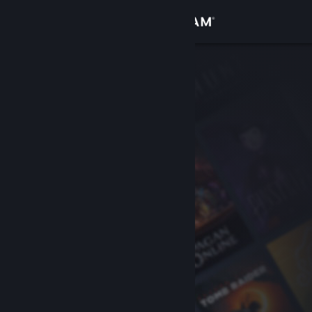
เข้าสู่ระบบ
ร้านค้า
ชุมชน
เกี่ยวกับ
ฝ่ายสนับสนุน
เปลี่ยนภาษา
รับแอป Steam แบบพกพา
ชมเว็บไซต์สำหรับเดสก์ท็อป