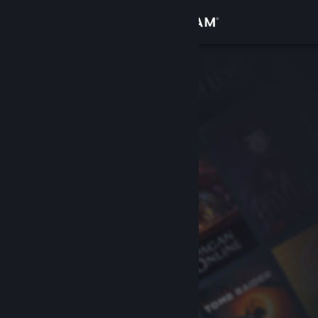
เข้าสู่ระบบ
ร้านค้า
ชุมชน
เกี่ยวกับ
ฝ่ายสนับสนุน
เปลี่ยนภาษา
รับแอป Steam แบบพกพา
ชมเว็บไซต์สำหรับเดสก์ท็อป