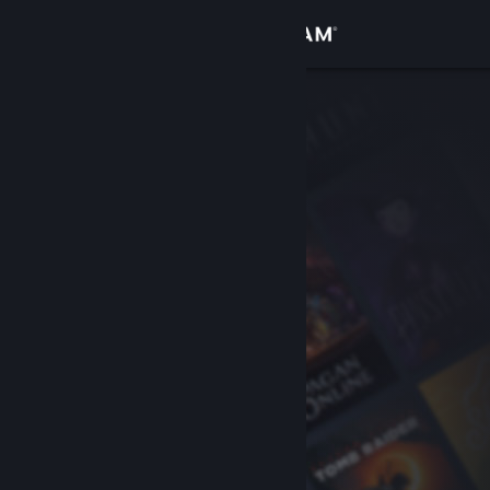
เข้าสู่ระบบ
ร้านค้า
ชุมชน
เกี่ยวกับ
ฝ่ายสนับสนุน
เปลี่ยนภาษา
รับแอป Steam แบบพกพา
ชมเว็บไซต์สำหรับเดสก์ท็อป