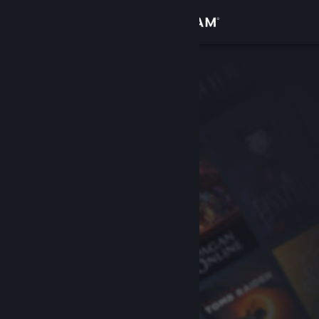
เข้าสู่ระบบ
ร้านค้า
ชุมชน
เกี่ยวกับ
ฝ่ายสนับสนุน
เปลี่ยนภาษา
รับแอป Steam แบบพกพา
ชมเว็บไซต์สำหรับเดสก์ท็อป