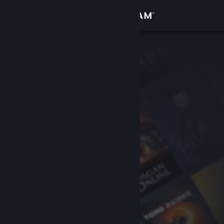
เข้าสู่ระบบ
ร้านค้า
ชุมชน
เกี่ยวกับ
ฝ่ายสนับสนุน
เปลี่ยนภาษา
รับแอป Steam แบบพกพา
ชมเว็บไซต์สำหรับเดสก์ท็อป