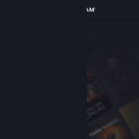
เข้าสู่ระบบ
ร้านค้า
ชุมชน
เกี่ยวกับ
ฝ่ายสนับสนุน
เปลี่ยนภาษา
รับแอป Steam แบบพกพา
ชมเว็บไซต์สำหรับเดสก์ท็อป