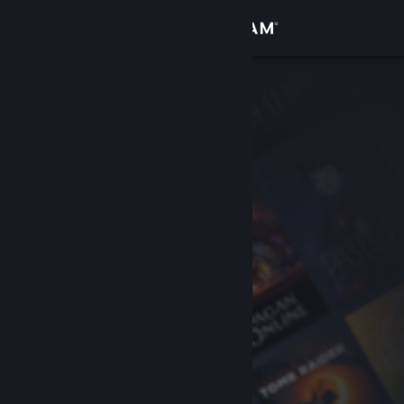
เข้าสู่ระบบ
ร้านค้า
ชุมชน
เกี่ยวกับ
ฝ่ายสนับสนุน
เปลี่ยนภาษา
รับแอป Steam แบบพกพา
ชมเว็บไซต์สำหรับเดสก์ท็อป